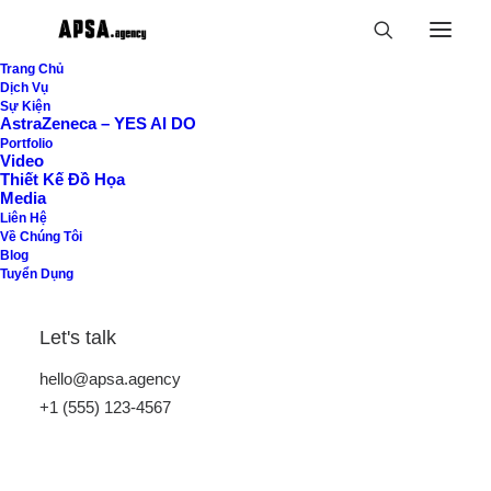
Trang Chủ
Dịch Vụ
Sự Kiện
AstraZeneca – YES AI DO
Portfolio
Show all
Uncategorized
Lifestyle
Arts
Travel
Video
Business
Thiết Kế Đồ Họa
Media
Liên Hệ
Về Chúng Tôi
Blog
May 3, 2025
Tuyển Dụng
Hello world!
Let's talk
hello@apsa.agency
+1 (555) 123-4567
by admin