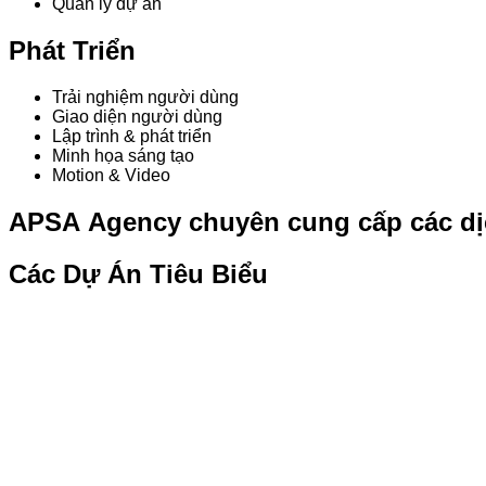
Quản lý dự án
Phát Triển
Trải nghiệm người dùng
Giao diện người dùng
Lập trình & phát triển
Minh họa sáng tạo
Motion & Video
A
P
S
A
A
g
e
n
c
y
c
h
u
y
ê
n
c
u
n
g
c
ấ
p
c
á
c
d
ị
Các Dự Án Tiêu Biểu