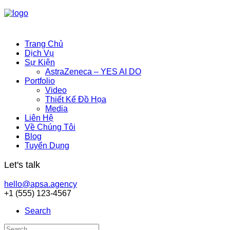
Trang Chủ
Dịch Vụ
Sự Kiện
AstraZeneca – YES AI DO
Portfolio
Video
Thiết Kế Đồ Họa
Media
Liên Hệ
Về Chúng Tôi
Blog
Tuyển Dụng
Let's talk
hello@apsa.agency
+1 (555) 123-4567
Search