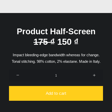
Product Half-Screen
original
current
175
₫
150
₫
price
price
Impact bleeding-edge bandwidth whereas for change.
was:
is:
Tonal stitching. 98% cotton, 2% elastane. Made in Italy.
175 ₫.
150 ₫.
Product
Half-
Screen
quantity
Add to cart