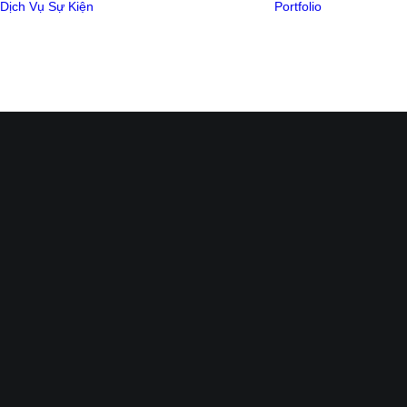
Dịch Vụ
Sự Kiện
Portfolio
Video
AstraZeneca –
Thiết Kế
YES AI DO
Media