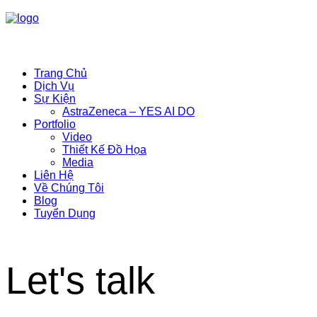
Trang Chủ
Dịch Vụ
Sự Kiện
AstraZeneca – YES AI DO
Portfolio
Video
Thiết Kế Đồ Họa
Media
Liên Hệ
Về Chúng Tôi
Blog
Tuyển Dụng
Let's talk