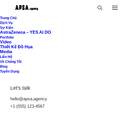
Trang Chủ
Dịch Vụ
Sự Kiện
AstraZeneca – YES AI DO
Shopping Cart
Portfolio
Video
Thiết Kế Đồ Họa
Media
Liên Hệ
Về Chúng Tôi
Blog
Tuyển Dụng
Let's talk
Your cart is currently empty.
hello@apsa.agency
+1 (555) 123-4567
Return to shop